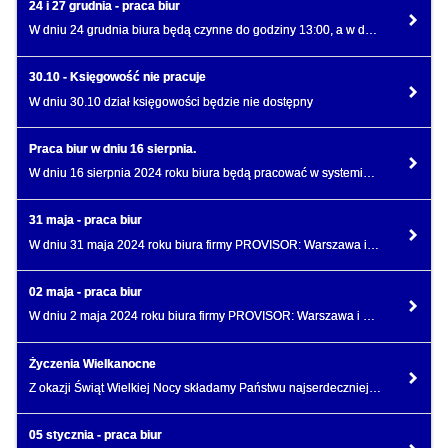
24 i 27 grudnia - praca biur
W dniu 24 grudnia biura będą czynne do godziny 13:00, a w dniu 27 grudnia biura będą nieczynne.
30.10 - Księgowość nie pracuje
W dniu 30.10 dział księgowości będzie nie dostępny
Praca biur w dniu 16 sierpnia.
W dniu 16 sierpnia 2024 roku biura będą pracować w systemie dyżurów z ograniczoną obsadą.
31 maja - praca biur
W dniu 31 maja 2024 roku biura firmy PROVISOR: Warszawa i Piaseczno będą pracować w systemie dyżurów
02 maja - praca biur
W dniu 2 maja 2024 roku biura firmy PROVISOR: Warszawa i Piaseczno będą pracować w systemie dyżurów
Życzenia Wielkanocne
Z okazji Świąt Wielkiej Nocy składamy Państwu najserdeczniejsze życzenia
05 stycznia - praca biur