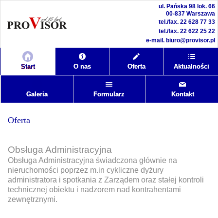
ul. Pańska 98 lok. 66
00-837 Warszawa
tel./fax.
22 628 77 33
tel./fax.
22 622 25 22
e-mail.
biuro@provisor.pl
Start
O nas
Oferta
Aktualności
Galeria
Formularz
Kontakt
Oferta
Obsługa Administracyjna
Obsługa Administracyjna świadczona głównie na
nieruchomości poprzez m.in cykliczne dyżury
administratora i spotkania z Zarządem oraz stałej kontroli
technicznej obiektu i nadzorem nad kontrahentami
zewnętrznymi.