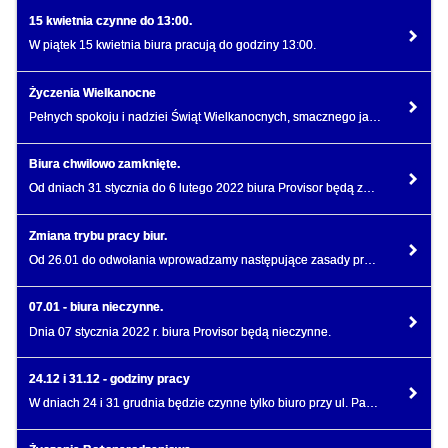
15 kwietnia czynne do 13:00.
W piątek 15 kwietnia biura pracują do godziny 13:00.
Życzenia Wielkanocne
Pełnych spokoju i nadziei Świąt Wielkanocnych, smacznego jajka i mokrego śmigusa dyngusa.
Biura chwilowo zamknięte.
Od dniach 31 stycznia do 6 lutego 2022 biura Provisor będą zamknięte dla interesantów.
Zmiana trybu pracy biur.
Od 26.01 do odwołania wprowadzamy następujące zasady pracy na dyżurach obiektowych w biurach
07.01 - biura nieczynne.
Dnia 07 stycznia 2022 r. biura Provisor będą nieczynne.
24.12 i 31.12 - godziny pracy
W dniach 24 i 31 grudnia będzie czynne tylko biuro przy ul. Pańskiej 98 w godzinach 8.00-13.00.