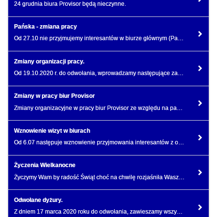
24 grudnia biura Provisor będą nieczynne.
Pańska - zmiana pracy
Od 27.10 nie przyjmujemy interesantów w biurze głównym (Pańska 98/66)
Zmiany organizacji pracy.
Od 19.10.2020 r. do odwołania, wprowadzamy następujące zasady pracy na dyżurach obiektowych i w biur
Zmiany w pracy biur Provisor
Zmiany organizacyjne w pracy biur Provisor ze względu na pandemię Covid-19
Wznowienie wizyt w biurach
Od 6.07 następuje wznowienie przyjmowania interesantów z odpowiednimi zasadami bezpieczeństwa.
Życzenia Wielkanocne
Życzymy Wam by radość Świąt choć na chwilę rozjaśniła Wasze serca.
Odwołane dyżury.
Z dniem 17 marca 2020 roku do odwołania, zawieszamy wszystkie dyżury na nieruchomościach.