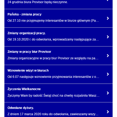
24 grudnia biura Provisor będą nieczynne.
Pańska - zmiana pracy
Od 27.10 nie przyjmujemy interesantów w biurze głównym (Pańska 98/66)
Zmiany organizacji pracy.
Od 19.10.2020 r. do odwołania, wprowadzamy następujące zasady pracy na dyżurach obiektowych i w biur
Zmiany w pracy biur Provisor
Zmiany organizacyjne w pracy biur Provisor ze względu na pandemię Covid-19
Wznowienie wizyt w biurach
Od 6.07 następuje wznowienie przyjmowania interesantów z odpowiednimi zasadami bezpieczeństwa.
Życzenia Wielkanocne
Życzymy Wam by radość Świąt choć na chwilę rozjaśniła Wasze serca.
Odwołane dyżury.
Z dniem 17 marca 2020 roku do odwołania, zawieszamy wszystkie dyżury na nieruchomościach.