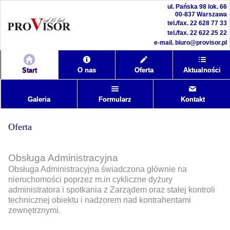
ul. Pańska 98 lok. 66
00-837 Warszawa
tel./fax.
22 628 77 33
tel./fax.
22 622 25 22
e-mail.
biuro@provisor.pl
Start
O nas
Oferta
Aktualności
Galeria
Formularz
Kontakt
Oferta
Obsługa Administracyjna
Obsługa Administracyjna świadczona głównie na
nieruchomości poprzez m.in cykliczne dyżury
administratora i spotkania z Zarządem oraz stałej kontroli
technicznej obiektu i nadzorem nad kontrahentami
zewnętrznymi.