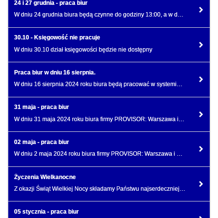
24 i 27 grudnia - praca biur
W dniu 24 grudnia biura będą czynne do godziny 13:00, a w dniu 27 grudnia biura będą nieczynne.
30.10 - Księgowość nie pracuje
W dniu 30.10 dział księgowości będzie nie dostępny
Praca biur w dniu 16 sierpnia.
W dniu 16 sierpnia 2024 roku biura będą pracować w systemie dyżurów z ograniczoną obsadą.
31 maja - praca biur
W dniu 31 maja 2024 roku biura firmy PROVISOR: Warszawa i Piaseczno będą pracować w systemie dyżurów
02 maja - praca biur
W dniu 2 maja 2024 roku biura firmy PROVISOR: Warszawa i Piaseczno będą pracować w systemie dyżurów
Życzenia Wielkanocne
Z okazji Świąt Wielkiej Nocy składamy Państwu najserdeczniejsze życzenia
05 stycznia - praca biur