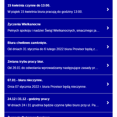
15 kwietnia czynne do 13:00.
W piątek 15 kwietnia biura pracują do godziny 13:00.
Życzenia Wielkanocne
Pełnych spokoju i nadziei Świąt Wielkanocnych, smacznego jajka i mokrego śmigusa dyngusa.
Biura chwilowo zamknięte.
Od dniach 31 stycznia do 6 lutego 2022 biura Provisor będą zamknięte dla interesantów.
Zmiana trybu pracy biur.
Od 26.01 do odwołania wprowadzamy następujące zasady pracy na dyżurach obiektowych w biurach
07.01 - biura nieczynne.
Dnia 07 stycznia 2022 r. biura Provisor będą nieczynne.
24.12 i 31.12 - godziny pracy
W dniach 24 i 31 grudnia będzie czynne tylko biuro przy ul. Pańskiej 98 w godzinach 8.00-13.00.